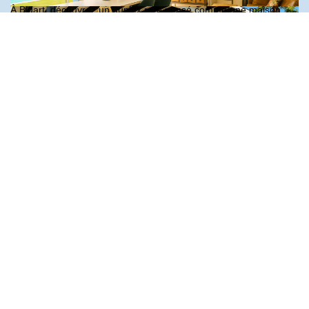
À Bidart, découvrez un duplex rare pensé comme une maison,
développant près de 100 m² habitables. Depuis la terrasse et le
jardin, la vue sur les pins et l'aperçu des montagnes offrent une
atmosphère paisible, véritable reflet de l'art de vivre basque.
La pièce de vie s'ouvre généreusement sur un jardin privatif
d'environ 350 m², entièrement paysagé, avec terrasse, piscine 4
× 8 m et pool house : un espace extérieur intime, propice à la
détente, où l'on se sent en vacances toute l'année.
L'intérieur accueille trois chambres, une salle de bain et une salle
d'eau, dans une ambiance douce et lumineuse. Chaque espace a
été conçu pour recevoir famille et amis dans un confort absolu.
Une cave et deux places de parking extérieures complètent ce
bien.
Un bien confidentiel et élégant, rare sur Bidart, pour une clientèle
en quête de sérénité et d'exclusivité.
Contactez Cécile, mandataire, au 06 88 33 78 37
Partager :
Nos honoraires