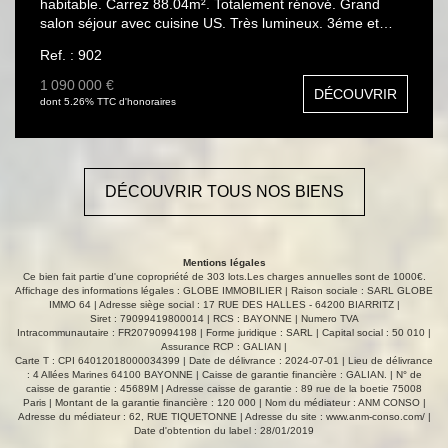
habitable. Carrez 88.04m². Totalement rénové. Grand
salon séjour avec cuisine US. Très lumineux. 3éme et
dernier étage. 2 grandes chambres avec chacune leur
Ref. : 902
salle d'eau. A l'étage et dernier, la 3éme chambre avec
salle de bains + WC.1 grande cave. Possibilité parking. Mr
1 090 000 €
DÉCOUVRIR
BRÉGEON Olivier TEL : 06 11 66 76 44 .Carte
dont 5.26% TTC d'honoraires
CPI64012018000034399
DÉCOUVRIR TOUS NOS BIENS
Mentions légales
Ce bien fait partie d'une copropriété de 303 lots.Les charges annuelles sont de 1000€.
Affichage des informations légales : GLOBE IMMOBILIER | Raison sociale : SARL GLOBE
IMMO 64 | Adresse siège social : 17 RUE DES HALLES - 64200 BIARRITZ |
Siret : 79099419800014 | RCS : BAYONNE | Numero TVA
Intracommunautaire : FR20790994198 | Forme juridique : SARL | Capital social : 50 010 |
Assurance RCP : GALIAN |
Carte T : CPI 64012018000034399 | Date de délivrance : 2024-07-01 | Lieu de délivrance
: 4 Allées Marines 64100 BAYONNE | Caisse de garantie financière : GALIAN. | N° de
caisse de garantie : 45689M | Adresse caisse de garantie : 89 rue de la boetie 75008
Paris | Montant de la garantie financière : 120 000 | Nom du médiateur : ANM CONSO |
Adresse du médiateur : 62, RUE TIQUETONNE | Adresse du site :
www.anm-conso.com/
|
Date d'obtention du label : 28/01/2019