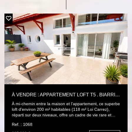
À VENDRE : APPARTEMENT LOFT T5 . BIARRITZ, PROX CENTRE-VILLE. TERRASSE. GARAGE DOUBLE PARKING.
À mi-chemin entre la maison et l'appartement, ce superbe
loft d'environ 200 m² habitables (118 m² Loi Carrez),
réparti sur deux niveaux, offre un cadre de vie rare et
singulier au coeur de Biarritz, à seulement quelques pas
Ref. : 1068
des commerces et à proximité immédiate du centre-ville.
Au sein d'une petite copropriété intimiste de seulement