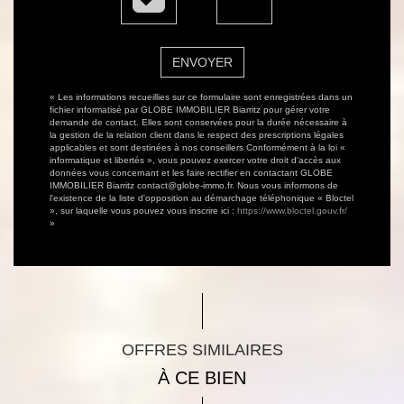
ENVOYER
« Les informations recueillies sur ce formulaire sont enregistrées dans un
fichier informatisé par GLOBE IMMOBILIER Biarritz pour gérer votre
demande de contact. Elles sont conservées pour la durée nécessaire à
la gestion de la relation client dans le respect des prescriptions légales
applicables et sont destinées à nos conseillers Conformément à la loi «
informatique et libertés », vous pouvez exercer votre droit d'accès aux
données vous concernant et les faire rectifier en contactant GLOBE
IMMOBILIER Biarritz contact@globe-immo.fr. Nous vous informons de
l'existence de la liste d'opposition au démarchage téléphonique « Bloctel
», sur laquelle vous pouvez vous inscrire ici :
https://www.bloctel.gouv.fr/
»
OFFRES SIMILAIRES
À CE BIEN