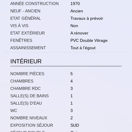
ANNÉE CONSTRUCTION
1970
NEUF - ANCIEN
Ancien
ETAT GÉNÉRAL
Travaux à prévoir
VIS À VIS
Non
ETAT EXTÉRIEUR
A rénover
FENÊTRES
PVC Double Vitrage
ASSAINISSEMENT
Tout à l'égout
INTÉRIEUR
NOMBRE PIÈCES
5
CHAMBRES
4
CHAMBRE RDC
3
SALLE(S) DE BAINS
1
SALLE(S) D'EAU
1
WC
3
NOMBRE NIVEAUX
2
EXPOSITION SÉJOUR
SUD