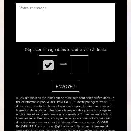
Déplacer l'image dans le cadre vide à droite
ENVOYER
« Les informations recueillies sur ce formulaire sont enregistrées dans un
fichier informatisé par GLOBE IMMOBILIER Biarritz pour gérer votre
demande de contact. Elles sont conservées pour la durée nécessaire à
la gestion de la relation client dans le respect des prescriptions légales
applicables et sont destinées à nos conseillers Conformément à la loi «
informatique et libertés », vous pouvez exercer votre droit d'accès aux
données vous concernant et les faire rectifier en contactant GLOBE
IMMOBILIER Biarritz contact@globe-immo.fr. Nous vous informons de
l'existence de la liste d'opposition au démarchage téléphonique « Bloctel