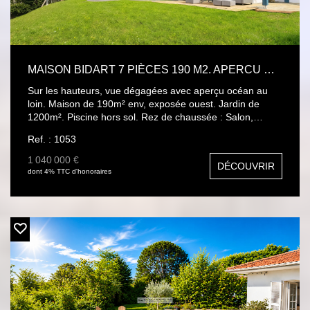
MAISON BIDART 7 PIÈCES 190 M2. APERCU OCÉAN + STUDIO ATTENANT
Sur les hauteurs, vue dégagées avec aperçu océan au
loin. Maison de 190m² env, exposée ouest. Jardin de
1200m². Piscine hors sol. Rez de chaussée : Salon,
séjour cathédrale donnant sur terrasse vue dominante.
Ref. : 1053
Salle à manger. Cuisine équipée séparée. 1 chambre de
plain pied. 1 WC. 1 salle de bains. Etage : mezzanine
1 040 000 €
DÉCOUVRIR
salon avec terrasse vue océan. 2 chambres. 1 salle d'eau
dont 4% TTC d'honoraires
+ WC. 1 studio indépendant (35m²). Double garage
(65m²). Piscinable. Mr Olivier Brégeon TEL : 06 11 66 76
44 .Carte CPI64012018000034399