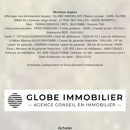
familiale indépendante ainsi qu'un studio avec accès
direct à la piscine. À l'extérieur, le parc arboré avec
Mentions légales
différentes essences compose un cadre rare et préservé.
Affichage des informations légales : GLOBE IMMOBILIER | Raison sociale : SARL GLOBE
Une superbe piscine chauffée à débordement de 13 x 6
IMMO 64 | Adresse siège social : 17 RUE DES HALLES - 64200 BIARRITZ |
Siret : 79099419800014 | RCS : BAYONNE | Numero TVA
mètres, un pool-house, une cuisine d'été couverte ainsi
Intracommunautaire : FR20790994198 | Forme juridique : SARL | Capital social : 50 010 |
qu'un fronton privé complètent cet ensemble unique. À
Assurance RCP : GALIAN |
seulement quelques minutes des plages de Socoa, du
Carte T : CPI 64012018000034399 | Date de délivrance : 2024-07-01 | Lieu de délivrance
: 4 Allées Marines 64100 BAYONNE | Caisse de garantie financière : GALIAN. | N° de
centre de Saint-Jean-de-Luz, de la gare TGV, des
caisse de garantie : 45689M | Adresse caisse de garantie : 89 rue de la boetie 75008
commerces et de l'accès autoroutier, cette propriété
Paris | Montant de la garantie financière : 120 000 | Nom du médiateur : ANM CONSO |
conjugue parfaitement tranquillité, élégance et
Adresse du médiateur : 62, RUE TIQUETONNE | Adresse du site :
www.anm-conso.com/
|
Date d'obtention du label : 28/01/2019
accessibilité. Une adresse confidentielle au coeur du Pays
Basque, idéale pour une résidence familiale de prestige
Entreprise juridiquement et financièrement indépendante
ou une demeure de villégiature. Mr Olivier BRÉGEON
TEL : 06 11 66 76 44 Carte CPI64012018000034399
Acheter