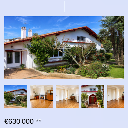
€630 000
**