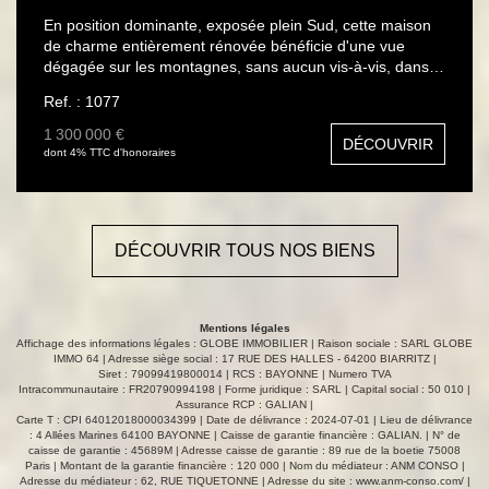
En position dominante, exposée plein Sud, cette maison
de charme entièrement rénovée bénéficie d'une vue
dégagée sur les montagnes, sans aucun vis-à-vis, dans
un environnement calme et préservé. Développant
Ref. : 1077
environ 192 m² habitables. Disposant de 5 chambres,
dont 2 suites parentale la maison offre au rez-de-
1 300 000 €
DÉCOUVRIR
chaussée un vaste salon-séjour avec cheminée, ouvert
dont 4% TTC d'honoraires
sur une cuisine avec salle à manger. Ce niveau accueille
également trois chambres, dont une suite avec salle
d'eau et dressing, un bureau, une buanderie ainsi qu'une
salle d'eau et une salle de bains. À l'étage, une suite
DÉCOUVRIR TOUS NOS BIENS
parentale complète harmonieusement l'ensemble.
Implantée sur un jardin paysager de 1 100 m², la
propriété dispose d'une grande terrasse, d'une piscine
chauffée, d'un boulodrome et de plusieurs places de
Mentions légales
stationnement. Un bien rare, alliant charme, confort et
Affichage des informations légales : GLOBE IMMOBILIER | Raison sociale : SARL GLOBE
sérénité, à proximité immédiate des commerces et des
IMMO 64 | Adresse siège social : 17 RUE DES HALLES - 64200 BIARRITZ |
Siret : 79099419800014 | RCS : BAYONNE | Numero TVA
plages. Mr O. BRÉGEON TEL : 06 11 66 76 44. Carte
Intracommunautaire : FR20790994198 | Forme juridique : SARL | Capital social : 50 010 |
CPI64012018000034399
Assurance RCP : GALIAN |
Carte T : CPI 64012018000034399 | Date de délivrance : 2024-07-01 | Lieu de délivrance
: 4 Allées Marines 64100 BAYONNE | Caisse de garantie financière : GALIAN. | N° de
caisse de garantie : 45689M | Adresse caisse de garantie : 89 rue de la boetie 75008
Paris | Montant de la garantie financière : 120 000 | Nom du médiateur : ANM CONSO |
Adresse du médiateur : 62, RUE TIQUETONNE | Adresse du site :
www.anm-conso.com/
|