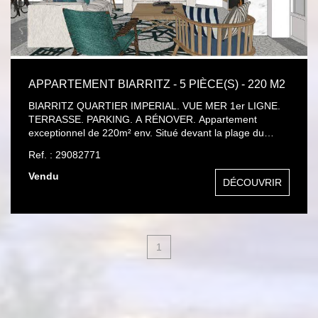
APPARTEMENT BIARRITZ - 5 PIÈCE(S) - 220 M2
BIARRITZ QUARTIER IMPERIAL. VUE MER 1er LIGNE.
TERRASSE. PARKING. A RÉNOVER. Appartement
exceptionnel de 220m² env. Situé devant la plage du
Miramar. Accès plage privée. Terrasse de 20m² env situé
Ref. : 29082771
devant l'océan. Rénovation à faire. Le tout à pied. Mr
Olivier BRÉGEON TEL : 06 11 66 76 44 .Carte
Vendu
DÉCOUVRIR
CPI64012018000034399
1