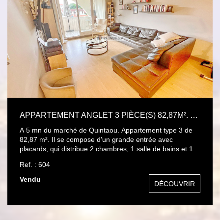
trimestre 2026 Prix direct promoteur - autres lots T2 et T3
disponibles Le DPE sera disponible quand la résidence
sera terminée
APPARTEMENT ANGLET 3 PIÈCE(S) 82,87M². TERRASSE ET GARAGE.
A 5 mn du marché de Quintaou. Appartement type 3 de
82,87 m². Il se compose d'un grande entrée avec
placards, qui distribue 2 chambres, 1 salle de bains et 1
WC séparé. Une cuisine indépendante entièrement
Ref. : 604
équipée communiquant avec la terrasse, ainsi que le
salon séjour de 25 m² exposé ouest, possibilité de réunir
Vendu
DÉCOUVRIR
les 2 soit un total de 34m² env. Vue dégagée. Un garage,
un parking et un cellier viennent compléter ce bien. Les
écoles, les commerces, et restaurants à pied. Au calme.
Mr Olivier TEL : 06 11 66 76 44 .Carte