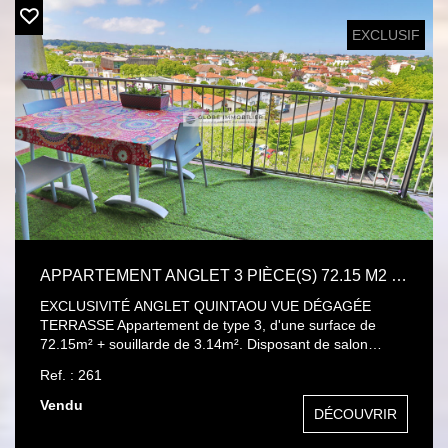
CPI64012018000034399
EXCLUSIF
APPARTEMENT ANGLET 3 PIÈCE(S) 72.15 M2 TERRASSE
EXCLUSIVITÉ ANGLET QUINTAOU VUE DÉGAGÉE
TERRASSE Appartement de type 3, d'une surface de
72.15m² + souillarde de 3.14m². Disposant de salon
séjour donnant sur une vaste terrasse de 13m² env, avec
Ref. : 261
vue dégagée, orientée plein ouest. Cuisine équipée. 2
chambres, 1 salle de bains. Wc. Cave. Parking. Au calme,
Vendu
DÉCOUVRIR
marché de Quintaou à pied.